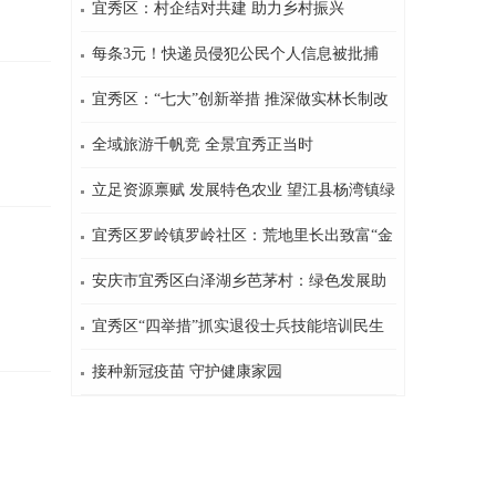
乐享“暑”不尽的收获
宜秀区：村企结对共建 助力乡村振兴
每条3元！快递员侵犯公民个人信息被批捕
宜秀区：“七大”创新举措 推深做实林长制改
革
全域旅游千帆竞 全景宜秀正当时
立足资源禀赋 发展特色农业 望江县杨湾镇绿
色产业路越走越宽
宜秀区罗岭镇罗岭社区：荒地里长出致富“金
钥匙”
安庆市宜秀区白泽湖乡芭茅村：绿色发展助
推乡村振兴
宜秀区“四举措”抓实退役士兵技能培训民生
工程
接种新冠疫苗 守护健康家园