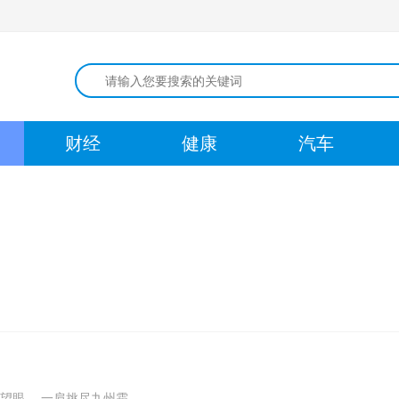
财经
健康
汽车
舒望眼， 一肩挑尽九州霜。