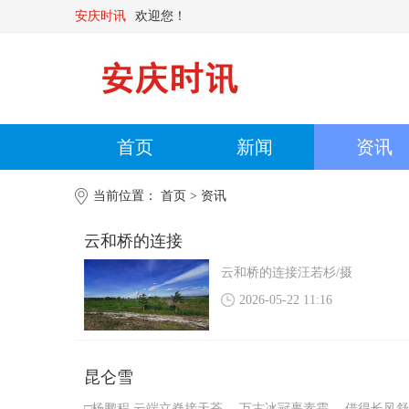
安庆时讯
欢迎您！
首页
新闻
资讯
当前位置：
首页
> 资讯
云和桥的连接
云和桥的连接汪若杉/摄
2026-05-22 11:16
昆仑雪
□杨鹏程 云端立脊接天苍， 万古冰冠裹素霜。 借得长风